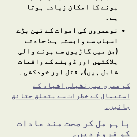
ہونے کا امکان زیادہ ہوتا
ہے۔
نوعمروں کی اموات کے تین بڑے
اسباب سے وابستہ ہے
:
حادثے
(
جن میں گاڑیوں سے ہونے والی
ہلاکتیں اور ڈوبنے کے واقعات
شامل ہیں
)
، قتل اور خودکشی۔
کم عمری میں نشیلی اشیاء کے
استعمال کے خطرات سے متعلق حقائق
جانیں۔
باہم مل کر صحت مند عادات
کو فروغ دیں۔