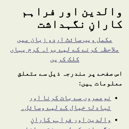
والدین اور فراہم
کارانِ نگہداشت
مکمل ویب سائٹ اردو زبان میں
ملاحظہ کرنے کے لیے براہ کرم یہاں
کلک کریں
اس صفحے پر مندرجہ ذیل سے متعلق
معلومات ہیں
:
نوعمروں سے بات کرنا اور
تبادلۂ خیال کے لیے وسائل۔
والدین اور فراہم کارانِ