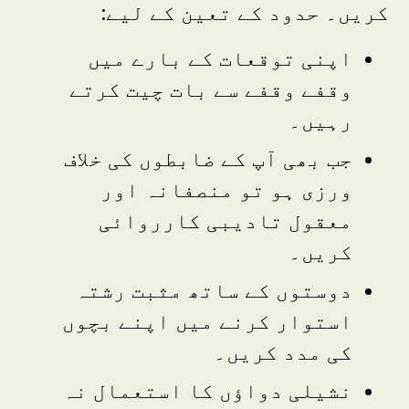
کریں۔ حدود کے تعین کے لیے:
اپنی توقعات کے بارے میں
وقفے وقفے سے بات چیت کرتے
رہیں۔
جب بھی آپ کے ضابطوں کی خلاف
ورزی ہو تو منصفانہ اور
معقول تادیبی کارروائی
کریں۔
دوستوں کے ساتھ مثبت رشتہ
استوار کرنے میں اپنے بچوں
کی مدد کریں۔
نشیلی دواؤں کا استعمال نہ