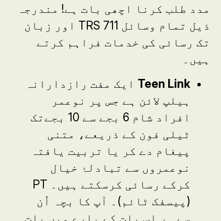
مدد طلب کرنا اچھی بات ہے
!
مندرجہ
ذیل تمام وسائل
TRS 711
اور زبان
تک رسائی کی خدمات فراہم کرتے
ہیں۔
Teen Link
ایک مفت رازدارانہ
ہیلپ لائن ہے جس پر نوعمر
افراد شام 6 بجے سے 10 بجےتک
ٹیلی فون کے ذریعے، متنی
پیغام دے کر یا تربیت یافتہ
نوعمروں سے تبادلۂ خیال
کرکے رسائی کرسکتے ہیں۔
PT
(پیسفک ٹائم)۔ آپ کا بچہ اُن
سے ہر اس بات کے بارے میں بات