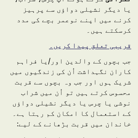
یا دیگر نشیلی دواؤں سے پرہیز
کرنے میں اپنے نوعمر بچے کی مدد
کرسکتے ہیں۔
قریبی تعلق پیدا کریں۔
جب بچوں کے والدین اور/یا فراہم
کاران نگہداشت اُن کی زندگیوں میں
شریک ہوں اور جب وہ بچوں سے قربت
محسوس کرتے ہیں تو اُن میں شراب
نوشی یا چرس یا دیگر نشیلی دواؤں
کے استعمال کا امکان کم رہتا ہے۔
خاندان میں قربت بڑھانے کے لیے: