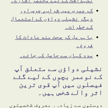
نگہداشت کے لیے مختصر اشارے۔
کم عمری میں شراب، چرس اور
دیگر نشیلی دواؤں کے استعمال
کے خطرات۔
باہم مل کر صحت مند عادات کا
فروغ۔
مدد کہاں سے حاصل کی جائے۔
نشیلی دواؤں سے متعلق آپ
کے نوعمر بچوں کے لیے گئے
فیصلوں میں آپ قوی ترین
اثر والے شخص ہیں۔
دوستوں سے زیادہ۔ معروف شخصیتوں