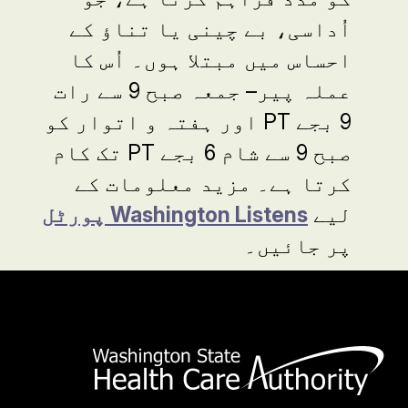
اُداسی، بے چینی یا تناؤ کے
احساس میں مبتلا ہوں۔ اُس کا
عملہ پیر– جمعہ صبح 9 سے رات
9 بجے
PT
اور ہفتہ و اتوار کو
صبح 9 سے شام 6 بجے
PT
تک کام
کرتا ہے۔ مزید معلومات کے
لیے
Washington Listens
پورٹل
پر جائیں۔