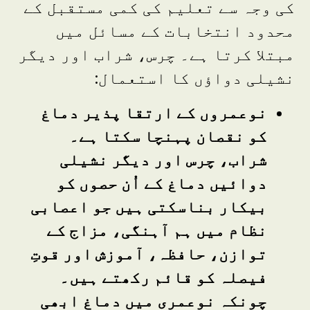
کی وجہ سے تعلیم کی کمی مستقبل کے
محدود انتخابات کے مسائل میں
مبتلا کرتا ہے۔ چرس، شراب اور دیگر
نشیلی دواؤں کا استعمال:
نوعمروں کے ارتقا پذیر دماغ
کو نقصان پہنچا سکتا ہے۔
شراب، چرس اور دیگر نشیلی
دوائیں دماغ کے اُن حصوں کو
بیکار بناسکتی ہیں جو اعصابی
نظام میں ہم آہنگی، مزاج کے
توازن، حافظہ، آموزش اور قوتِ
فیصلہ کو قائم رکھتے ہیں۔
چونکہ نوعمری میں دماغ ابھی