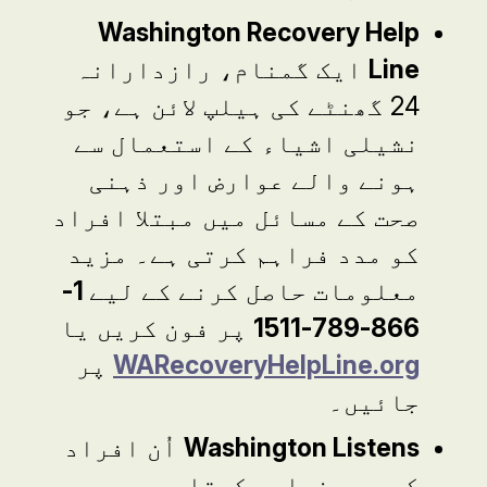
Washington Recovery Help
Line
ایک گمنام، رازدارانہ
24 گھنٹے کی ہیلپ لائن ہے، جو
نشیلی اشیاء کے استعمال سے
ہونے والے عوارض اور ذہنی
صحت کے مسائل میں مبتلا افراد
کو مدد فراہم کرتی ہے۔ مزید
معلومات حاصل کرنے کے لیے
1-
866-789-1511
پر فون کریں یا
WARecoveryHelpLine.org
پر
جائیں۔
Washington Listens
اُن افراد
کو مدد فراہم کرتا ہے، جو