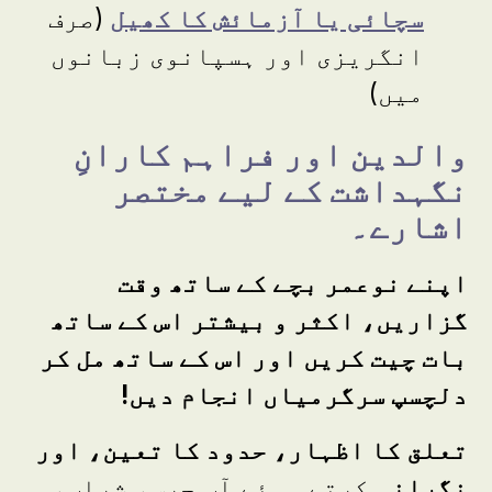
سچائی یا آزمائش کا کھیل
(
صرف
انگریزی اور ہسپانوی زبانوں
میں
)
والدین اور فراہم کارانِ
نگہداشت کے لیے مختصر
اشارے۔
اپنے نوعمر بچے کے ساتھ وقت
گزاریں، اکثر و بیشتر اس کے ساتھ
بات چیت کریں اور اس کے ساتھ مل کر
دلچسپ سرگرمیاں انجام دیں
!
تعلق کا اظہار، حدود کا تعین، اور
نگرانی
کرتے ہوئے آپ چرس، شراب،