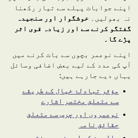
اپنے جوابات پہلے سے تیار رکھنا
نہ بھولیں۔
خوشگوار اور سنجیدہ
گفتگو کرنے سے اور زیادہ قوی اثر
پڑے گا۔
اپنے نوعمر بچوں سے بات کرنے میں
آپ کی مدد کے لیے بعض اضافی وسائل
یہاں دیے جارہے ہیں:
مؤثر تبادلۂ خیال کے طریقے
سے متعلق مختصر اشارے
نوعمروں اور چرس سے متعلق
حقائق نامہ
والدین کے لیے فوری مختصر