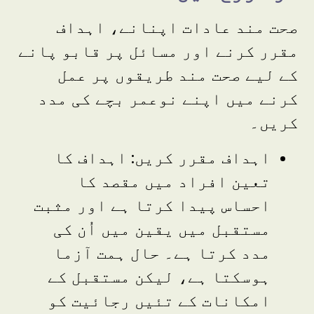
صحت مند عادات اپنانے، اہداف
مقرر کرنے اور مسائل پر قابو پانے
کے لیے صحت مند طریقوں پر عمل
کرنے میں اپنے نوعمر بچے کی مدد
کریں۔
اہداف مقرر کریں: اہداف کا
تعین افراد میں مقصد کا
احساس پیدا کرتا ہے اور مثبت
مستقبل میں یقین میں اُن کی
مدد کرتا ہے۔ حال ہمت آزما
ہوسکتا ہے، لیکن مستقبل کے
امکانات کے تئیں رجائیت کو