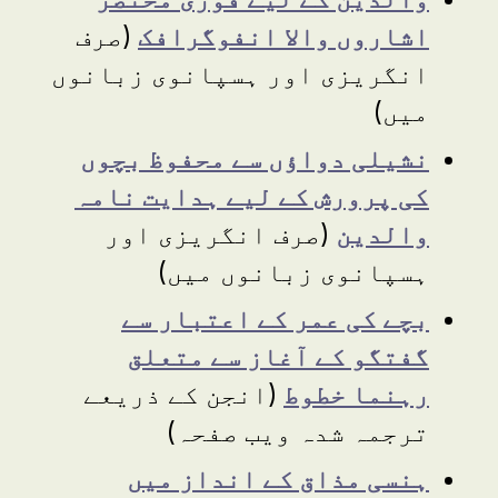
اشاروں والا انفوگرافک
(صرف
انگریزی اور ہسپانوی زبانوں
میں)
نشیلی دواؤں سے محفوظ بچوں
کی پرورش کے لیے ہدایت نامہ
والدین
(صرف انگریزی اور
ہسپانوی زبانوں میں)
بچے کی عمر کے اعتبار سے
گفتگو کے آغاز سے متعلق
رہنما خطوط
(انجن کے ذریعے
ترجمہ شدہ ویب صفحہ)
ہنسی مذاق کے انداز میں