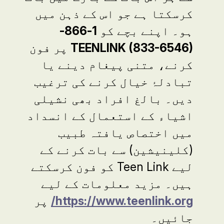
کرسکتا ہے جو اس کے ذہن میں
ہو۔ اپنے بچے کو
1-866-
TEENLINK (833-6546)
پر فون
کرنے، متنی پیغام دینے یا
تبادلۂ خیال کرنے کی ترغیب
دیں۔ بالغ افراد بھی نشیلی
اشیاء کے استعمال کے انسداد
میں اختصاص یافتہ طبیب
(کلینیشین) سے بات کرنے کے
لیے
Teen Link
کو فون کرسکتے
ہیں۔ مزید معلومات کے لیے
https://www.teenlink.org
/
پر
جائیں۔