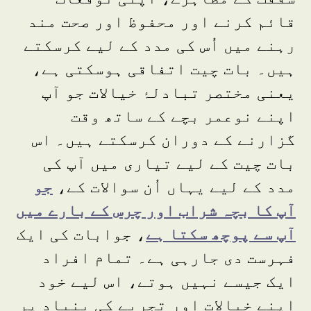
قائم کرنے اور محفوظ اور صحت مند
رہنے میں اُس کی مدد کے لیے کرسکتے
ہیں۔ بات چیت اتفاقی ہوسکتی ہے،
یعنی مختصر تبادلۂ خیالات جو آپ
اپنے نوعمر بچے کے ساتھ وقت
گزارنے کے دوران کرسکتے ہیں۔ اس
بات چیت کے لیے تیاری میں آپ کی
مدد کے لیے یہاں اُن سوالات کے،
جو
آپ کا بچہ شراب اور چرس کے بارے میں
آپ سے پوچھ سکتا ہے
، جوابات کی ایک
فہرست دی جارہی ہے۔ تمام افراد
ایک جیسے نہیں ہوتے، اس لیے خود
اپنے خیالات اور تجربے کی بنیاد پر