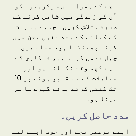
بچے کے ہمراہ ان سرگرمیوں کو
اُن کی زندگی میں شامل کرنے کے
طریقے تلاش کریں۔ چاہے وہ رات
کے کھانے کے بعد عقبی صحن میں
گیند پھینکنا ہو، محلے میں
چہل قدمی کرنا ہو، فنکاری کے
لیے کچھ وقت نکالنا ہو اور
معاملات کے بے قابو ہونے پر 10
تک گنتی کرتے ہوئے گہرے سانس
لینا ہو۔
مدد حاصل کریں۔
اپنے نوعمر بچے اور خود اپنے لیے