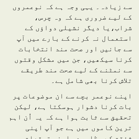
سے زیادہ۔ یہی وجہ ہے کہ نوعمروں
کے لیے ضروری ہے کہ وہ چرس،
شراب،یا دیگر نشیلی دواؤں کے
استعمال نہ کرنے کے بارے میں آپ
سے جانیں اور صحت مند انتخابات
کرنا سیکھیں، جن میں مشکل وقتوں
سے نمٹنے کے لیے صحت مند طریقے
تلاش کرنا بھی شامل ہے۔
اپنے نوعمر بچے سے ان موضوعات پر
بات کرنا دشوار ہوسکتا ہے، لیکن
تحقیق سے ثابت ہوا ہے کہ یہ اُن اہم
ترین کاموں میں ہے جو آپ اپنی
شفقت کے مظاہرے، اپنی توقعات