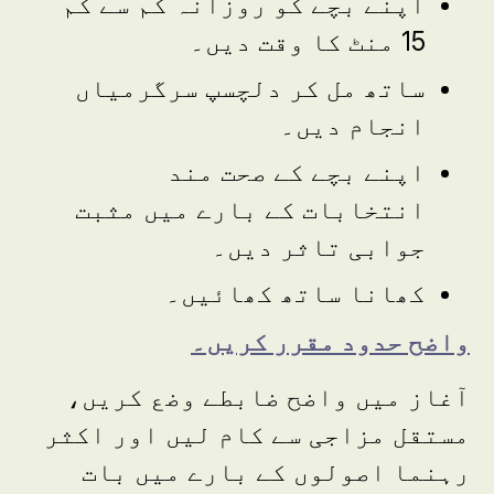
اپنے بچے کو روزانہ کم سے کم
15 منٹ کا وقت دیں۔
ساتھ مل کر دلچسپ سرگرمیاں
انجام دیں۔
اپنے بچے کے صحت مند
انتخابات کے بارے میں مثبت
جوابی تاثر دیں۔
کھانا ساتھ کھائیں۔
واضح حدود مقرر کریں۔
آغاز میں واضح ضابطے وضع کریں،
مستقل مزاجی سے کام لیں اور اکثر
رہنما اصولوں کے بارے میں بات