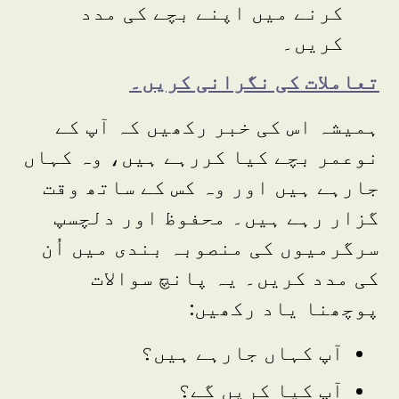
کرنے میں اپنے بچے کی مدد
کریں۔
تعاملات کی نگرانی کریں۔
ہمیشہ اس کی خبر رکھیں کہ آپ کے
نوعمر بچے کیا کررہے ہیں، وہ کہاں
جارہے ہیں اور وہ کس کے ساتھ وقت
گزار رہے ہیں۔ محفوظ اور دلچسپ
سرگرمیوں کی منصوبہ بندی میں اُن
کی مدد کریں۔ یہ پانچ سوالات
پوچھنا یاد رکھیں:
آپ کہاں جارہے ہیں؟
آپ کیا کریں گے؟