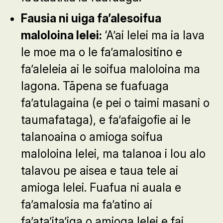
Fausia ni uiga fa’alesoifua
maloloina lelei:
‘A’ai lelei ma ia lava
le moe ma o le fa’amalositino e
fa’aleleia ai le soifua maloloina ma
lagona. Tāpena se fuafuaga
fa’atulagaina (e pei o taimi masani o
taumafataga), e fa’afaigofie ai le
talanoaina o amioga soifua
maloloina lelei, ma talanoa i lou alo
talavou pe aisea e taua tele ai
amioga lelei. Fuafua ni auala e
fa’amalosia ma fa’atino ai
fa’ata’ita’iga o amioga lelei e fai