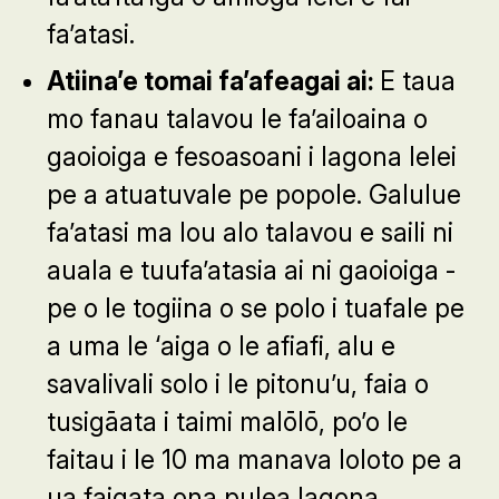
fa’atasi.
Atiina’e tomai fa’afeagai ai:
E taua
mo fanau talavou le fa’ailoaina o
gaoioiga e fesoasoani i lagona lelei
pe a atuatuvale pe popole. Galulue
fa’atasi ma lou alo talavou e saili ni
auala e tuufa’atasia ai ni gaoioiga -
pe o le togiina o se polo i tuafale pe
a uma le ‘aiga o le afiafi, alu e
savalivali solo i le pitonu’u, faia o
tusigāata i taimi malōlō, po’o le
faitau i le 10 ma manava loloto pe a
ua faigata ona pulea lagona.