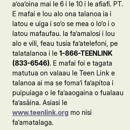
a’oa’oina mai le 6 i le 10 i le afiafi. PT.
E mafai e lou alo ona talanoa ia i
latou e uiga i so’o se mea o lo’o i o
latou mafaufau. Ia fa’amalosi i lou
alo e vili, feau tusia fa’atelefoni, pe
talatalanoa i le
1-866-TEENLINK
(833-6546)
. E mafai foi e tagata
matutua on valaau le Teen Link e
talanoa ai ma se foma’i fa’apitoa i
puipuiaga o le fa’aaogaina o fualaau
fa’asāina. Asiasi le
www.teenlink.org
mo nisi
fa’amatalaga.