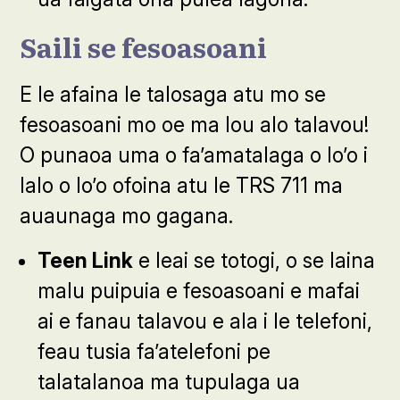
Saili se fesoasoani
E le afaina le talosaga atu mo se
fesoasoani mo oe ma lou alo talavou!
O punaoa uma o fa’amatalaga o lo’o i
lalo o lo’o ofoina atu le TRS 711 ma
auaunaga mo gagana.
Teen Link
e leai se totogi, o se laina
malu puipuia e fesoasoani e mafai
ai e fanau talavou e ala i le telefoni,
feau tusia fa’atelefoni pe
talatalanoa ma tupulaga ua