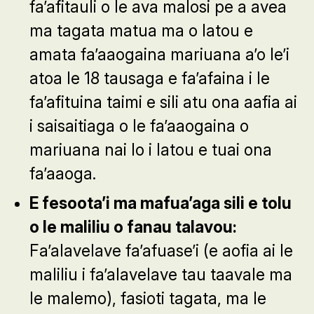
fa’afitauli o le ava malosi pe a avea
ma tagata matua ma o latou e
amata fa’aaogaina mariuana a’o le’i
atoa le 18 tausaga e fa’afaina i le
fa’afituina taimi e sili atu ona aafia ai
i saisaitiaga o le fa’aaogaina o
mariuana nai lo i latou e tuai ona
fa’aaoga.
E fesoota’i ma mafua’aga sili e tolu
o le maliliu o fanau talavou:
Fa’alavelave fa’afuase’i (e aofia ai le
maliliu i fa’alavelave tau taavale ma
le malemo), fasioti tagata, ma le