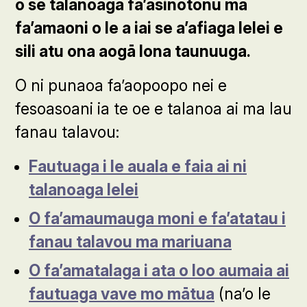
o se talanoaga fa’asinotonu ma
fa’amaoni o le a iai se a’afiaga lelei e
sili atu ona aogā lona taunuuga.
O ni punaoa fa’aopoopo nei e
fesoasoani ia te oe e talanoa ai ma lau
fanau talavou:
Fautuaga i le auala e faia ai ni
talanoaga lelei
O fa’amaumauga moni e fa’atatau i
fanau talavou ma mariuana
O fa’amatalaga i ata o loo aumaia ai
fautuaga vave mo mātua
(na’o le