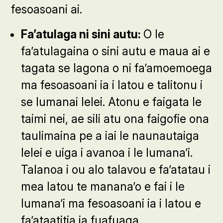
fesoasoani ai.
Fa’atulaga ni sini autu:
O le
fa’atulagaina o sini autu e maua ai e
tagata se lagona o ni fa’amoemoega
ma fesoasoani ia i latou e talitonu i
se lumanai lelei. Atonu e faigata le
taimi nei, ae sili atu ona faigofie ona
taulimaina pe a iai le naunautaiga
lelei e uiga i avanoa i le lumana’i.
Talanoa i ou alo talavou e fa’atatau i
mea latou te manana’o e fai i le
lumana’i ma fesoasoani ia i latou e
fa’ataatitia ia fuafuaga.