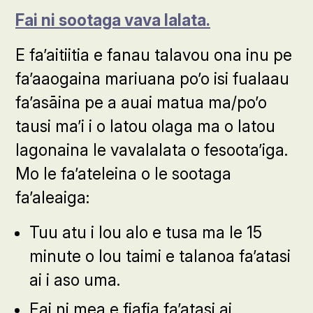
Fai ni sootaga vava lalata.
E fa’aitiitia e fanau talavou ona inu pe
fa’aaogaina mariuana po’o isi fualaau
fa’asāina pe a auai matua ma/po’o
tausi ma’i i o latou olaga ma o latou
lagonaina le vavalalata o fesoota’iga.
Mo le fa’ateleina o le sootaga
fa’aleaiga:
Tuu atu i lou alo e tusa ma le 15
minute o lou taimi e talanoa fa’atasi
ai i aso uma.
Fai ni mea e fiafia fa’atasi ai.