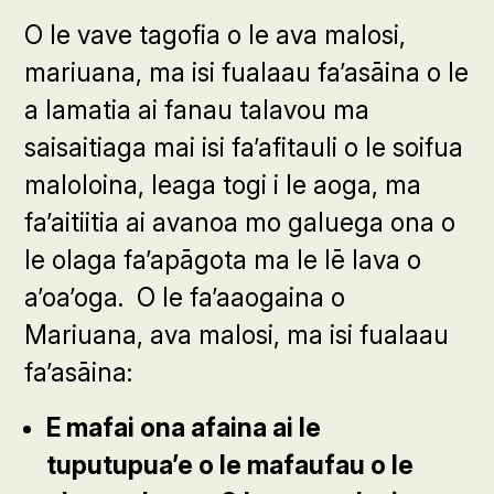
O le vave tagofia o le ava malosi,
mariuana, ma isi fualaau fa’asāina o le
a lamatia ai fanau talavou ma
saisaitiaga mai isi fa’afitauli o le soifua
maloloina, leaga togi i le aoga, ma
fa’aitiitia ai avanoa mo galuega ona o
le olaga fa’apāgota ma le lē lava o
a’oa’oga. O le fa’aaogaina o
Mariuana, ava malosi, ma isi fualaau
fa’asāina:
E mafai ona afaina ai le
tuputupua’e o le mafaufau o le