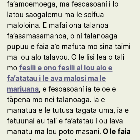
fa’amoemoega, ma fesoasoani i lo
latou saogalemu ma le soifua
maloloina. E mafai ona talanoa
fa’asamasamanoa, o ni talanoaga
pupuu e faia a’o mafuta mo sina taimi
ma lou alo talavou. O le lisi lea o tali
mo
fesili e ono fesili ai lou alo e
fa’atatau i le ava malosi ma le
mariuana
, e fesoasoani ia te oe e
tāpena mo nei talanoaga. Ia e
manatua e le tutusa tagata uma, ia e
fetuunai au tali e fa’atatau i ou lava
manatu ma lou poto masani.
O le faia