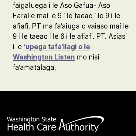
faigaluega i le Aso Gafua- Aso
Faraile mai le 9 i le taeao i le 9 i le
afiafi. PT ma fa’aiuga o vaiaso mai le
9 i le taeao i le 6 i le afiafi. PT. Asiasi
i le
‘upega tafa’ilagi o le
Washington Listen
mo nisi
fa’amatalaga.