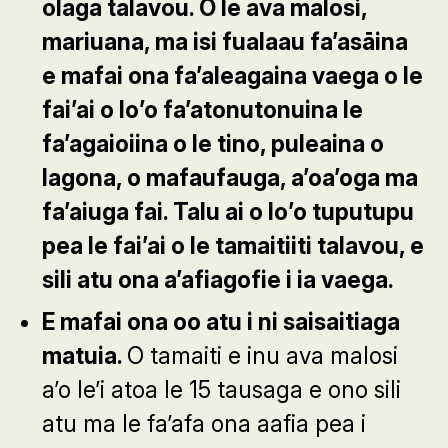
olaga talavou. O le ava malosi,
mariuana, ma isi fualaau fa’as
ā
ina
e mafai ona fa’aleagaina vaega o le
fai’ai o lo’o fa’atonutonuina le
fa’agaioiina o le tino, puleaina o
lagona, o mafaufauga, a’oa’oga ma
fa’aiuga fai. Talu ai o lo’o tuputupu
pea le fai’ai o le tamaitiiti talavou, e
sili atu ona a’afiagofie i ia vaega.
E mafai ona oo atu i ni saisaitiaga
matuia.
O tamaiti e inu ava malosi
a’o le’i atoa le 15 tausaga e ono sili
atu ma le fa’afa ona aafia pea i