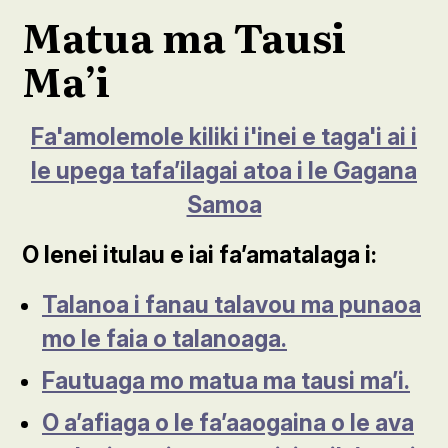
Matua ma Tausi
Ma’i
Fa'amolemole kiliki i'inei e taga'i ai i
le upega tafa’ilagai atoa i le Gagana
Samoa
O lenei itulau e iai fa’amatalaga i:
Talanoa i fanau talavou ma punaoa
mo le faia o talanoaga.
Fautuaga mo matua ma tausi ma’i.
O a’afiaga o le fa’aaogaina o le ava