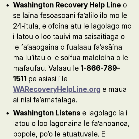
Washington Recovery Help Line
o
se laina fesoasoani fa’alilolilo mo le
24-itula, e ofoina atu le lagolago mo
i latou o loo tauivi ma saisaitiaga o
le fa’aaogaina o fualaau fa’asāina
ma lu’itau o le soifua maloloina o le
mafaufau. Valaau le
1-866-789-
1511
pe asiasi i le
WARecoveryHelpLine.org
e maua
ai nisi fa’amatalaga.
Washington Listens
e lagolago ia i
latou o loo lagonaina le fa’anoanoa,
popole, po’o le atuatuvale. E