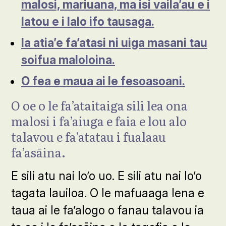
malosi, mariuana, ma isi vaila’au e i
latou e i lalo ifo tausaga.
Ia atia’e fa’atasi ni uiga masani tau
soifua maloloina.
O fea e maua ai le fesoasoani.
O oe o le fa’ataitaiga sili lea ona
malosi i fa’aiuga e faia e lou alo
talavou e fa’atatau i fualaau
fa’asāina.
E sili atu nai lo’o uo. E sili atu nai lo’o
tagata lauiloa. O le mafuaaga lena e
taua ai le fa’alogo o fanau talavou ia