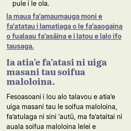
pule i le ola.
Ia maua fa’amaumauga moni e
fa’atatau i lamatiaga o le fa’aaogaina
o fualaau fa’asāina e i latou e lalo ifo
tausaga.
Ia atia’e fa’atasi ni uiga
masani tau soifua
maloloina.
Fesoasoani i lou alo talavou e atia’e
uiga masani tau le soifua maloloina,
fa’atulaga ni sini ‘autū, ma fa’ataitai ni
auala soifua maloloina lelei e