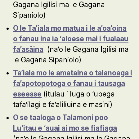
Gagana Igilisi ma le Gagana
Sipaniolo)
O le Ta’iala mo matua i le a’oa’oina
o fanau ina ia ‘aloese mai i fualaau
fa’asāina
(na’o le Gagana Igilisi ma
le Gagana Sipaniolo)
Ta’iala mo le amataina o talanoaga i
fa’apotopotoga o fanau i tausaga
eseesse
(itulau i luga o ‘upega
tafa’ilagi e fa’aliliuina e masini)
O se taaloga o Talamoni poo
Lu’itau e ‘auai ai mo se fiafiaga
(na’o le Gagana Igilisi ma le Gagana