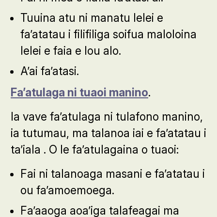
Tuuina atu ni manatu lelei e
fa’atatau i filifiliga soifua maloloina
lelei e faia e lou alo.
A’ai fa’atasi.
Fa’atulaga ni tuaoi manino
.
Ia vave fa’atulaga ni tulafono manino,
ia tutumau, ma talanoa iai e fa’atatau i
ta’iala . O le fa’atulagaina o tuaoi:
Fai ni talanoaga masani e fa’atatau i
ou fa’amoemoega.
Fa’aaoga aoa’iga talafeagai ma