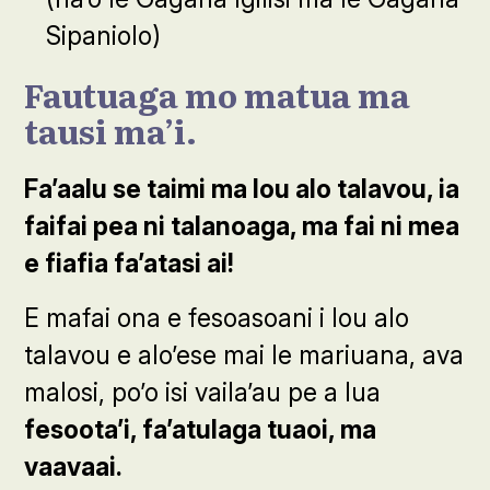
Sipaniolo)
Fautuaga mo matua ma
tausi ma’i.
Fa’aalu se taimi ma lou alo talavou, ia
faifai pea ni talanoaga, ma fai ni mea
e fiafia fa’atasi ai!
E mafai ona e fesoasoani i lou alo
talavou e alo’ese mai le mariuana, ava
malosi, po’o isi vaila’au pe a lua
fesoota’i, fa’atulaga tuaoi, ma
vaavaai.