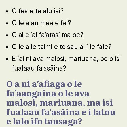
O fea e te alu iai?
O le a au mea e fai?
O ai e iai fa’atasi ma oe?
O le a le taimi e te sau ai i le fale?
E iai ni ava malosi, mariuana, po o isi
fualaau fa’asāina?
O a ni a’afiaga o le
fa’aaogaina o le ava
malosi, mariuana, ma isi
fualaau fa’asāina e i latou
e lalo ifo tausaga?