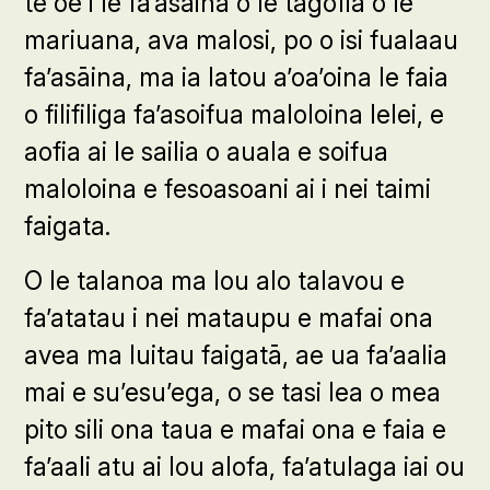
te oe i le fa’asāina o le tagofia o le
mariuana, ava malosi, po o isi fualaau
fa’asāina, ma ia latou a’oa’oina le faia
o filifiliga fa’asoifua maloloina lelei, e
aofia ai le sailia o auala e soifua
maloloina e fesoasoani ai i nei taimi
faigata.
O le talanoa ma lou alo talavou e
fa’atatau i nei mataupu e mafai ona
avea ma luitau faigatā, ae ua fa’aalia
mai e su’esu’ega, o se tasi lea o mea
pito sili ona taua e mafai ona e faia e
fa’aali atu ai lou alofa, fa’atulaga iai ou