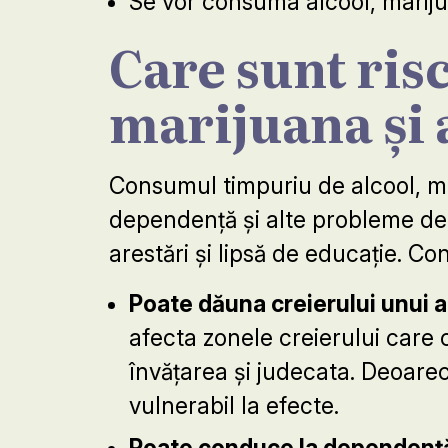
Se vor consuma alcool, mariju
Care sunt ris
marijuana și 
Consumul timpuriu de alcool, mar
dependență și alte probleme de s
arestări și lipsă de educație. C
Poate dăuna creierului unui a
afecta zonele creierului care
învățarea și judecata. Deoarec
vulnerabil la efecte.