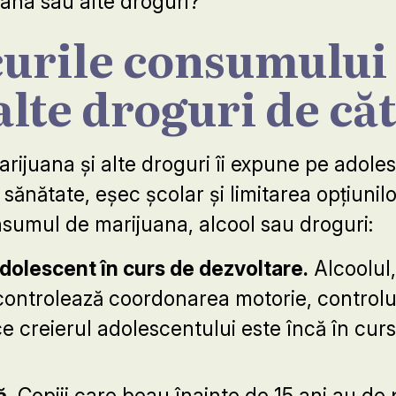
ana sau alte droguri?
curile consumului 
alte droguri de că
ijuana și alte droguri îi expune pe adoles
ănătate, eșec școlar și limitarea opțiunil
onsumul de marijuana, alcool sau droguri:
dolescent în curs de dezvoltare.
Alcoolul,
 controlează coordonarea motorie, controlu
e creierul adolescentului este încă în curs