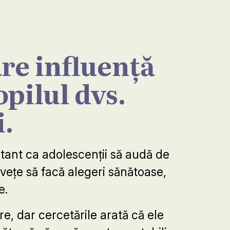
re influență
opilul dvs.
i.
rtant ca adolescenții să audă de
nvețe să facă alegeri sănătoase,
e.
e, dar cercetările arată că ele