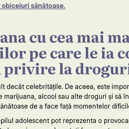
obiceiuri sănătoase.
ana cu cea mai ma
lor pe care le ia c
 privire la drogur
lt decât celebritățile. De aceea, este impo
 marijuana, alcool sau alte droguri și să î
sănătoase de a face față momentelor dificil
pilul adolescent pot reprezenta o provocar