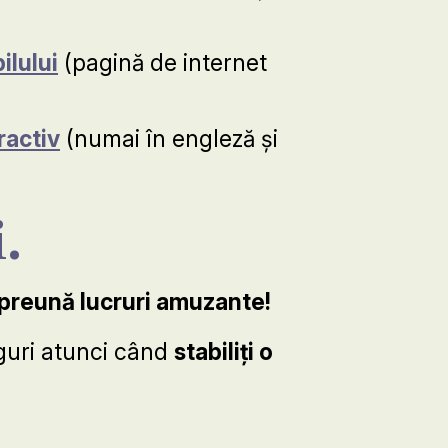
ilului
(pagină de internet
ractiv
(numai în engleză și
.
împreună lucruri amuzante!
oguri atunci când
stabiliți o