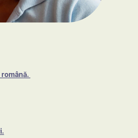
în română.
i.