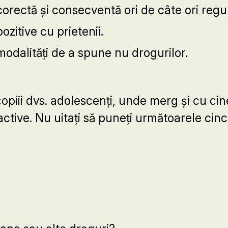
corectă și consecventă ori de câte ori regul
pozitive cu prietenii.
modalități de a spune nu drogurilor.
iii dvs. adolescenți, unde merg și cu cine 
tractive. Nu uitați să puneți următoarele cinci