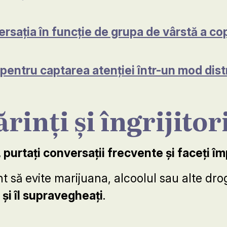
rsația în funcție de grupa de vârstă a cop
pentru captarea atenției într-un mod dist
rinți și îngrijitori
 purtați conversații frecvente și faceți 
nt să evite marijuana, alcoolul sau alte dr
e și îl supravegheați
.