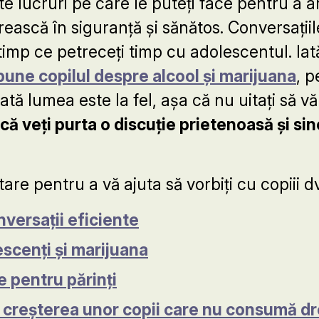
e lucruri pe care le puteți face pentru a ar
rească în siguranță și sănătos. Conversațiile
timp ce petreceți timp cu adolescentul. Iată
 pune copilul despre alcool și marijuana
, p
ată lumea este la fel, așa că nu uitați să v
că veți purta o discuție prietenoasă și si
are pentru a vă ajuta să vorbiți cu copiii d
nversații eficiente
scenți și marijuana
e pentru părinți
d creșterea unor copii care nu consumă dr