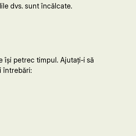
ile dvs. sunt încălcate.
își petrec timpul. Ajutați-i să
 întrebări: