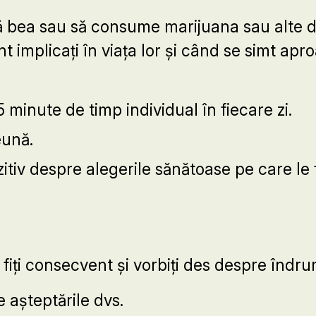
să bea sau să consume marijuana sau alte d
sunt implicați în viața lor și când se simt ap
5 minute de timp individual în fiecare zi.
eună.
zitiv despre alegerile sănătoase pe care le 
e, fiți consecvent și vorbiți des despre îndr
e așteptările dvs.