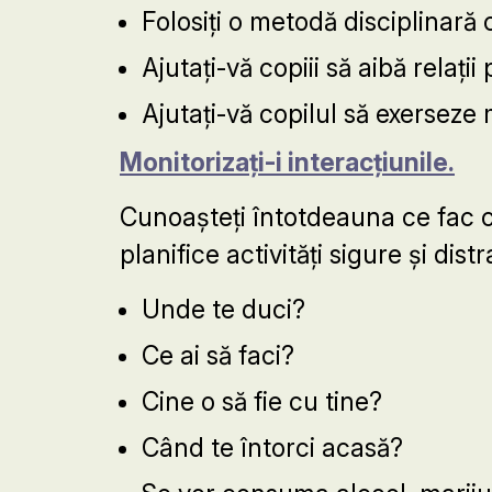
Folosiți o metodă disciplinară 
Ajutați-vă copiii să aibă relații 
Ajutați-vă copilul să exerseze 
Monitorizați-i interacțiunile.
Cunoașteți întotdeauna ce fac cop
planifice activități sigure și dis
Unde te duci?
Ce ai să faci?
Cine o să fie cu tine?
Când te întorci acasă?