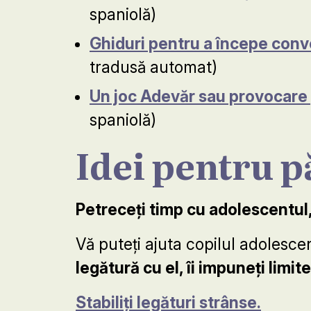
spaniolă)
Ghiduri pentru a începe conve
tradusă automat)
Un joc Adevăr sau provocare 
spaniolă)
Idei pentru pă
Petreceți timp cu adolescentul,
Vă puteți ajuta copilul adolesce
legătură cu el, îi impuneți limit
Stabiliți legături strânse.