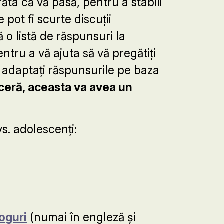
ăta că vă pasă, pentru a stabili
 pot fi scurte discuții
 o listă de răspunsuri la
entru a vă ajuta să vă pregătiți
ă adaptați răspunsurile pe baza
nceră, aceasta va avea un
vs. adolescenți:
oguri
(numai în engleză și