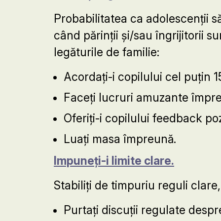
Probabilitatea ca adolescenții 
când părinții și/sau îngrijitorii 
legăturile de familie:
Acordați-i copilului cel puțin 1
Faceți lucruri amuzante împr
Oferiți-i copilului feedback po
Luați masa împreună.
Impuneți-i limite clare.
Stabiliți de timpuriu reguli clar
Purtați discuții regulate despr