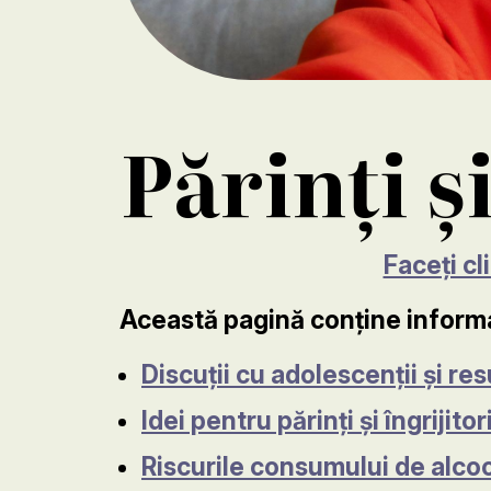
Părinți și
Faceți cl
Această pagină conține informa
Discuții cu adolescenții și re
Idei pentru părinți și îngrijitori
Riscurile consumului de alcool