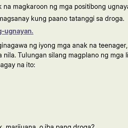
 na magkaroon ng mga positibong ugnaya
magsanay kung paano tatanggi sa droga.
g-ugnayan.
ginagawa ng iyong mga anak na teenager,
nila. Tulungan silang magplano ng mga l
gay na ito:
, marijuana, o iba pang droga?