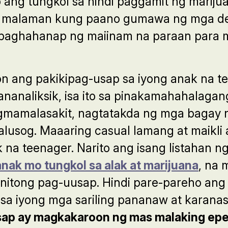
o ang tungkol sa hindi paggamit ng mariju
at malaman kung paano gumawa ng mga de
g paghahanap ng maiinam na paraan para
ang pakikipag-usap sa iyong anak na te
pananaliksik, isa ito sa pinakamahahala
gmamalasakit, nagtatakda ng mga bagay n
 malusog. Maaaring casual lamang at maik
na teenager. Narito ang isang listahan n
anak mo tungkol sa alak at marijuana
, na 
tong pag-uusap. Hindi pare-pareho ang l
sa iyong mga sariling pananaw at karana
usap ay magkakaroon ng mas malaking epe