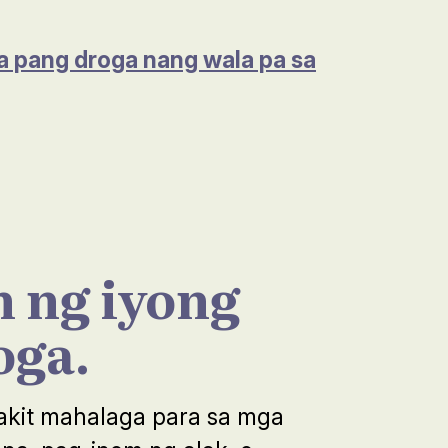
a pang droga nang wala pa sa
 ng iyong
oga.
bakit mahalaga para sa mga