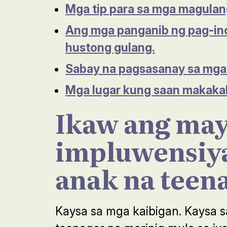
Mga tip para sa mga magulan
Ang mga panganib ng pag-ino
hustong gulang.
Sabay na pagsasanay sa mga
Mga lugar kung saan makaka
Ikaw ang ma
impluwensiya
anak na teena
Kaysa sa mga kaibigan. Kaysa s