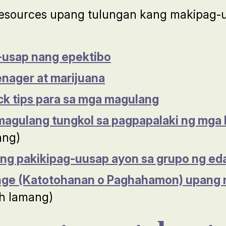
resources upang tulungan kang makipag-
-usap nang epektibo
enager at marijuana
ck tips para sa mga magulang
magulang tungkol sa pagpapalaki ng mga 
ang)
ng pakikipag-uusap ayon sa grupo ng eda
lenge (Katotohanan o Paghahamon) upang 
sh lamang)