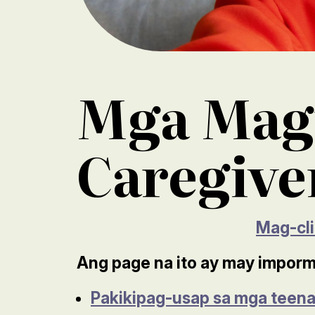
Mga Mag
Caregive
Mag-cli
Ang page na ito ay may imporm
Pakikipag-usap sa mga teena