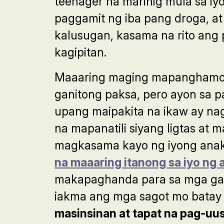
teenager na marinig mula sa iy
paggamit ng iba pang droga, 
kalusugan, kasama na rito an
kagipitan.
Maaaring maging mapanghamon 
ganitong paksa, pero ayon sa 
upang maipakita na ikaw ay na
na mapanatili siyang ligtas at
magkasama kayo ng iyong anak 
na maaaring itanong sa iyo ng 
makapaghanda para sa mga gani
iakma ang mga sagot mo batay 
masinsinan at tapat na pag-u