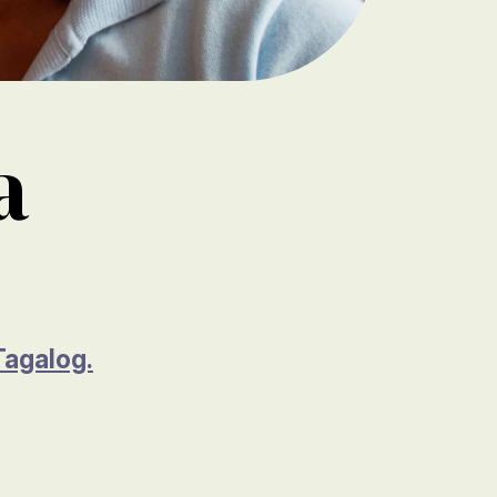
a
Tagalog.