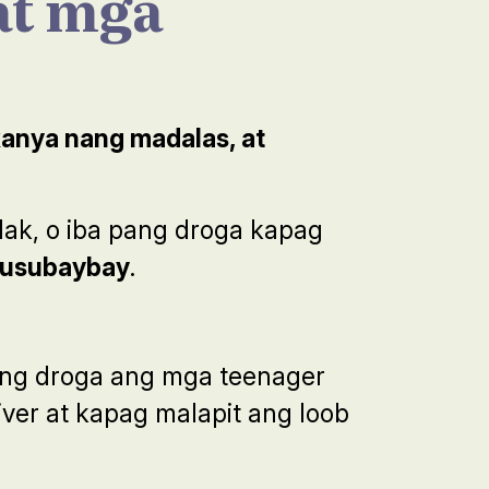
at mga
anya nang madalas, at
ak, o iba pang droga kapag
gsusubaybay
.
ang droga ang mga teenager
ver at kapag malapit ang loob