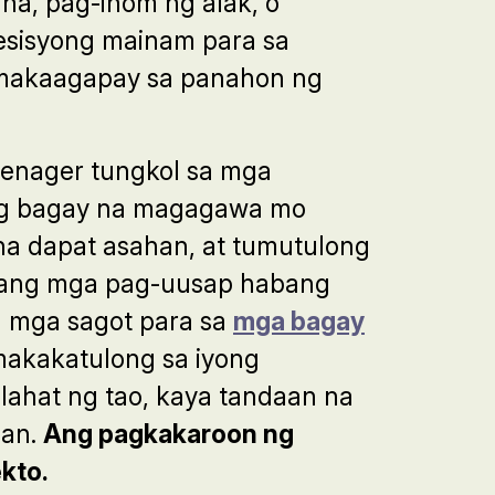
ana, pag-inom ng alak, o
sisyong mainam para sa
 makaagapay sa panahon ng
enager tungkol sa mga
gang bagay na magagawa mo
a dapat asahan, at tumutulong
li ang mga pag-uusap habang
g mga sagot para sa
mga bagay
makakatulong sa iyong
ahat ng tao, kaya tandaan na
san.
Ang pagkakaroon ng
kto.