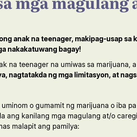
 sa mga magulang 
ong anak na teenager, makipag-usap sa k
ga nakakatuwang bagay!
k na teenager na umiwas sa marijuana, al
ya, nagtatakda ng mga limitasyon, at na
 uminom o gumamit ng marijuana o iba p
la ang kanilang mga magulang at/o caregi
mas malapit ang pamilya: