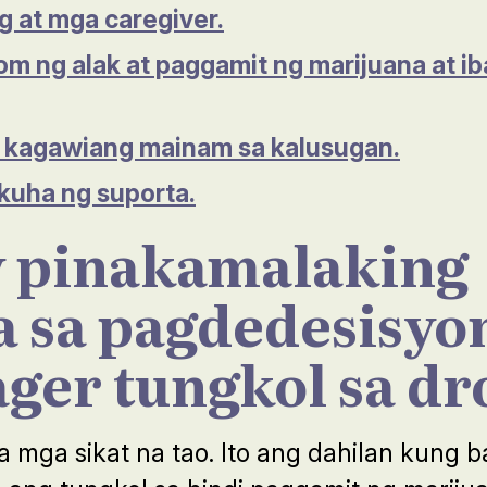
g at mga caregiver.
m ng alak at paggamit ng marijuana at ib
 kagawiang mainam sa kalusugan.
kuha ng suporta.
y pinakamalaking
 sa pagdedesisyon
ger tungkol sa dr
a mga sikat na tao. Ito ang dahilan kung 