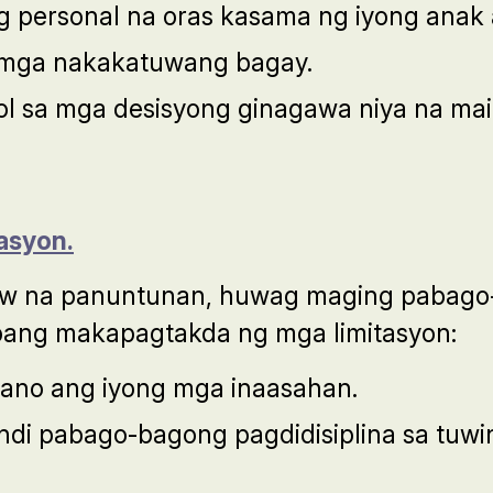
g personal na oras kasama ng iyong anak
mga nakakatuwang bagay.
kol sa mga desisyong ginagawa niya na m
asyon.
w na panuntunan, huwag maging pabago-
pang makapagtakda ng mga limitasyon:
ano ang iyong mga inaasahan.
ndi pabago-bagong pagdidisiplina sa tuw