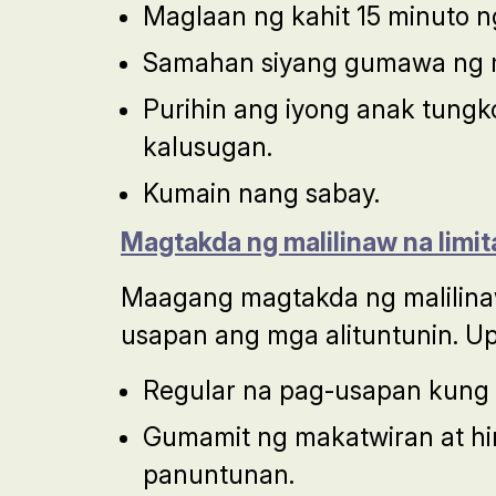
Maglaan ng kahit 15 minuto n
Samahan siyang gumawa ng 
Purihin ang iyong anak tung
kalusugan.
Kumain nang sabay.
Magtakda ng malilinaw na limit
Maagang magtakda ng malilina
usapan ang mga alituntunin. U
Regular na pag-usapan kung 
Gumamit ng makatwiran at hi
panuntunan.