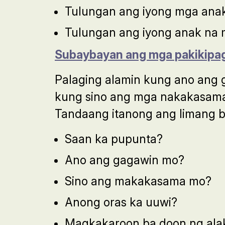
Tulungan ang iyong mga anak
Tulungan ang iyong anak na 
Subaybayan ang mga pakikipa
Palaging alamin kung ano ang 
kung sino ang mga nakakasama 
Tandaang itanong ang limang ba
Saan ka pupunta?
Ano ang gagawin mo?
Sino ang makakasama mo?
Anong oras ka uuwi?
Magkakaroon ba doon ng alak