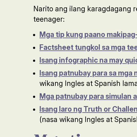
Narito ang ilang karagdagang 
teenager:
Mga tip kung paano makipag
Factsheet tungkol sa mga te
Isang infographic na may qui
Isang patnubay para sa mga 
wikang Ingles at Spanish lam
Mga patnubay para simulan a
Isang laro ng Truth or Chal
(nasa wikang Ingles at Spani