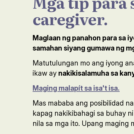
Mga tip para
caregiver.
Maglaan ng panahon para sa iy
samahan siyang gumawa ng m
Matutulungan mo ang iyong ana
ikaw ay
nakikisalamuha sa kan
Maging malapít sa isa't isa.
Mas mababa ang posibilidad na
kapag nakikibahagi sa buhay ni
nila sa mga ito. Upang maging 