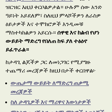
ዝርዝር እዚህ ቀርቦልዎታል። ሁሉም ሰው አንድ
ዓይነት አይደለም፣ ስለዚህ ምላሾችዎን ለራስዎ
ዕይታዎች እና ተሞክሮዎች እንዲመቹ
ማስተካከልዎን አይርሱ።
ሰዋዊ እና ከልብ የሆነ
ውይይት ማድረግ የበለጠ ከፍ ያለ ተፅዕኖ
ይፈጥራል።
ከታዳጊ ልጆችዎ ጋር ለመነጋገር የሚያግዙ
ተጨማሪ መረጃዎች ከዚህ በታች ቀርበዋል፦
ውጤታማ ውይይት ለማድረግ ጠቃሚ
መረጃዎች
ስለ ታዳጊዎች እና ማሪዋና እውነታዎች