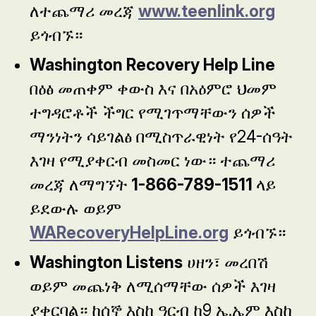
ለተጨማሪ መረጃ
www.teenlink.org
ይጎብኙ።
Washington Recovery Help Line
በዕፅ መጠቀም ቀውስ እና በአዕምሮ ህመም
ተግዳሮቶች ችግር የሚገጥማቸውን ሰዎች
ማንነትን ሳይገልፅ በሚስጥራዊነት የ24-ሰዓት
እገዛ የሚያቀርብ መስመር ነው። ተጨማሪ
መረጃ ለማግኘት
1-866-789-1511
ላይ
ይደውሉ ወይም
WARecoveryHelpLine.org
ይጎብኙ።
Washington Listens
ሀዘን፣ መረበሽ
ወይም መጨነቅ ለሚሰማቸው ሰዎች እገዛ
ያቀርባል። ከሰኞ እስከ ዓርብ ከ9 ኤ.ኤም እስከ