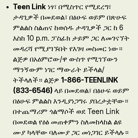
Teen Link
ነፃ፣ በሚስጥር የሚደረግ፣
ታዳጊዎች በመደወል፣ በፅሁፍ ወይም በጽሁፍ
ምልልስ ስልጠና ከወሰዱ ታዳጊዎች ጋር ከ 6
እስከ 10 p.m. ፓስፊክ ታይም ጋር ለመገናኘት
መዳረሻ የሚያገኙበት የእገዛ መስመር ነው።
ልጅዎ በአዕምሮው/ዋ ውስጥ የሚገኘውን
ማንኝውም ነገር ማውራት ይችላል/
ትችላለች። ልጅዎ
1-866-TEENLINK
(833-6546)
ላይ በመደወል፣ በፅሁፍ ወይም
በፅሁፍ ምልልስ እንዲያነጋግሩ ያበረታቷቸው።
በተጨማሪም ጎልማሶች ወደ Teen Link
በመደወል የዕፅ መጠቀምን ስለመከላከል ልዩ
ሙያ ካላቸው ባለሙያ ጋር መነጋገር ይችላሉ።