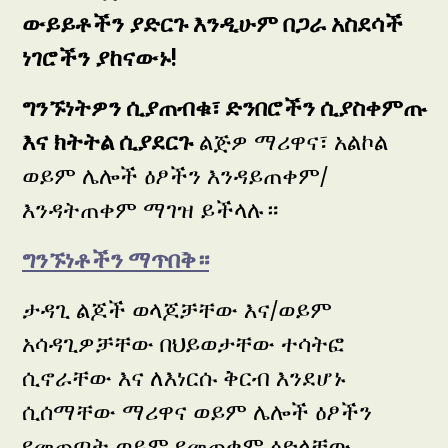
ውይይቶችን ያድርጉ እንዲሁም በጋራ አስደሳች
ነገሮችን ያከናውኑ!
ግንኙነትዎን ሲያጠብቁ፣ ድንበሮችን ሲያስቀምጡ
እና ክትትል ሲያደርጉ
ልጅዎ ማሪዋና፣ አልኮል
ወይም ሌሎች ዕፆችን እንዳይጠቀም/
እንዳትጠቀም ማገዝ ይችላሉ።
ግንኙነቶችን ማጥበቅ።
ታዳጊ ልጆች ወላጆቻቸው እና/ወይም
አሳዳጊዎቻቸው በህይወታቸው ተሳትፎ
ሲኖራቸው እና ለእነርሱ ቅርብ እንደሆኑ
ሲሰማቸው ማሪዋና ወይም ሌሎች ዕፆችን
የመጠጣት ወይም የመጠቀም ዕድላቸው