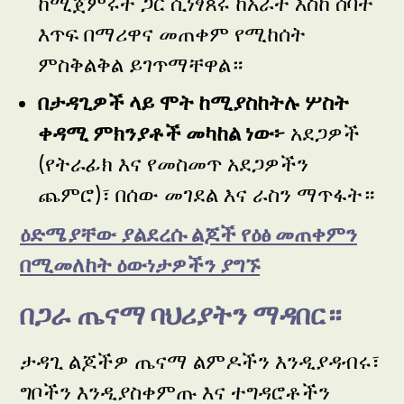
ከሚጀምሩት ጋር ሲነፃጸሩ ከአራት እስከ ሰባት
እጥፍ በማሪዋና መጠቀም የሚከሰት
ምስቅልቅል ይገጥማቸዋል።
በታዳጊዎች ላይ ሞት ከሚያስከትሉ ሦስት
ቀዳሚ ምክንያቶች መካከል ነው፦
አደጋዎች
(የትራፊክ እና የመስመጥ አደጋዎችን
ጨምሮ)፣ በሰው መገደል እና ራስን ማጥፋት።
ዕድሜያቸው ያልደረሱ ልጆች የዕፅ መጠቀምን
በሚመለከት ዕውነታዎችን ያግኙ
በጋራ ጤናማ ባህሪያትን ማዳበር።
ታዳጊ ልጆችዎ ጤናማ ልምዶችን እንዲያዳብሩ፣
ግቦችን እንዲያስቀምጡ እና ተግዳሮቶችን