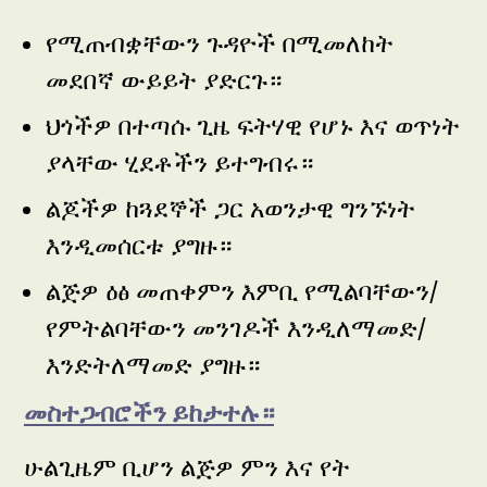
የሚጠብቋቸውን ጉዳዮች በሚመለከት
መደበኛ ውይይት ያድርጉ።
ህጎችዎ በተጣሱ ጊዜ ፍትሃዊ የሆኑ እና ወጥነት
ያላቸው ሂደቶችን ይተግብሩ።
ልጆችዎ ከጓደኞች ጋር አወንታዊ ግንኙነት
እንዲመሰርቱ ያግዙ።
ልጅዎ ዕፅ መጠቀምን እምቢ የሚልባቸውን/
የምትልባቸውን መንገዶች እንዲለማመድ/
እንድትለማመድ ያግዙ።
መስተጋብሮችን ይከታተሉ።
ሁልጊዜም ቢሆን ልጅዎ ምን እና የት