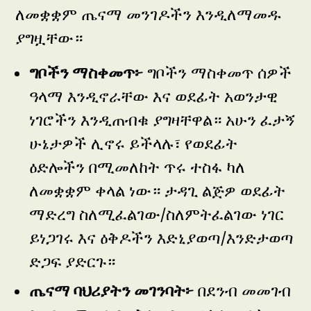
ለመቋቋም ጤናማ መንገዶችን እንዲለማመዱ
ያግዟቸው።
ግቦችን ማስቀመጥ፦
ግቦችን ማስቀመጥ ሰዎች
ዓላማ እንዲኖራቸው እና ወደፊት አወንታዊ
ነገሮችን እንዲጠብቁ ያግዛቸዋል። አሁን ፈታኝ
ሁኔታዎች ሊኖሩ ይችላሉ፣ የወደፊት
ዕድሎችን በሚመለከት ጥሩ ተስፋ ካለ
ለመቋቋም ቀላል ነው። ታዳጊ ልጅዎ ወደፊት
ማድረግ ስለሚፈልገው/ስለምትፈልገው ነገር
ይነጋገሩ እና ዕቅዶችን እድኒያወጣ/እንድታወጣ
ድጋፍ ያድርጉ።
ጤናማ ባህሪያትን መገንባት፦
በደንብ መመገብ