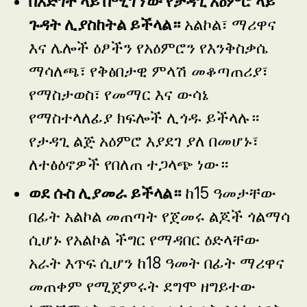
በእድገት ላይ በሚገኘው የታዳጊ አዕምሮ ላይ
ጉዳት ሊያስከትል ይችላል።
አልኮል፣ ማሪዋና
እና ሌሎች ዕፆችን የአዕምሮን የእንቅስቃሴ
ማሳለጫ፣ የቅፅበታዊ ምላሽ መቆጣጠሪያ፣
የማስታወስ፣ የመማር እና ውሳኔ
የማስተላለፊያ ክፍሎች ሊጎዱ ይችላሉ።
የታዳጊ ልጅ አዕምሮ እያደገ ያለ በመሆኑ፣
ለተፅዕኖዎች የበለጠ ተጋላጭ ነው።
ወደ ሱስ ሊያመራ ይችላል።
ከ15 ዓመታቸው
በፊት አልኮል መጠጣት የጀመሩ ልጆች ጎልማሳ
ሲሆኑ የአልኮል ችግር የማዳበር ዕድላቸው
አራት እጥፍ ሲሆን ከ18 ዓመት በፊት ማሪዋና
መጠቀም የሚጀምሩት ደግሞ ዘግይተው