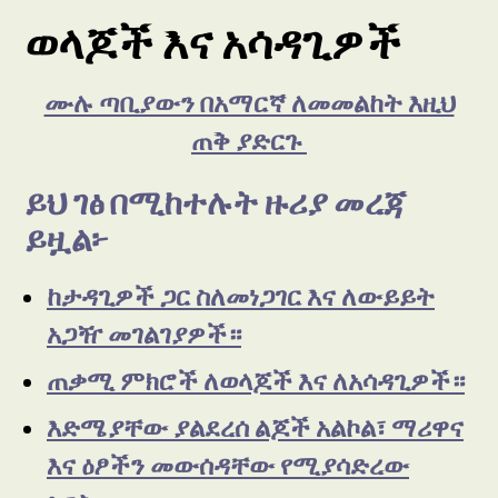
ወላጆች እና አሳዳጊዎች
ሙሉ ጣቢያውን በአማርኛ ለመመልከት እዚህ
ጠቅ ያድርጉ
ይህ ገፅ በሚከተሉት ዙሪያ መረጃ
ይዟል፦
ከታዳጊዎች ጋር ስለመነጋገር እና ለውይይት
አጋዥ መገልገያዎች።
ጠቃሚ ምክሮች ለወላጆች እና ለአሳዳጊዎች።
እድሜያቸው ያልደረሰ ልጆች አልኮል፣ ማሪዋና
እና ዕፆችን መውሰዳቸው የሚያሳድረው