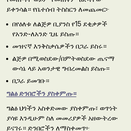
ይቀንሳል። የቤተሰብ ትስስርን ለመጨመር፦
በየዕለቱ ለልጅዎ ቢያንስ የ15 ደቂቃዎች
የአንድ-ለአንድ ጊዜ ይስጡ።
መዝናኛ እንቅስቃሴዎችን በጋራ ይስሩ።
ልጅዎ በሚወስደው/በምትወስደው ጤናማ
ውሳኔ ላይ አወንታዊ ግብረመልስ ይስጡ።
በጋራ ይመገቡ።
ግልፅ ድንበሮችን ያስቀምጡ።
ግልፅ ህጎችን አስቀድመው ያስቀምጡ፣ ወጥነት
ያሳዩ እንዲሁም ስለ መመሪያዎች አዘውትረው
ይናገሩ። ድንበሮችን ለማስቀመጥ፦