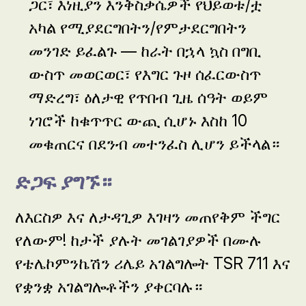
ጋር፣ እነዚያን እንቅስቃሴዎች የህይወቱ/ቷ
አካል የሚያደርግበትን/የምታደርግበትን
መንገድ ይፈልጉ — ከራት በኋላ ኳስ በግቢ
ውስጥ መወርወር፣ የእግር ጉዞ ሰፈርውስጥ
ማድረግ፣ ዕለታዊ የጥበብ ጊዜ ሰዓት ወይም
ነገሮች ከቁጥጥር ውጪ ሲሆኑ እስከ 10
መቁጠርና በደንብ መተንፈስ ሊሆን ይችላል።
ድጋፍ ያግኙ።
ለእርስዎ እና ለታዳጊዎ እገዛን መጠየቅም ችግር
የለውም! ከታች ያሉት መገልገያዎች በሙሉ
የቴሌኮምንኬሽን ሪሌይ አገልግሎት TSR 711 እና
የቋንቋ አገልግሎቶችን ያቀርባሉ።