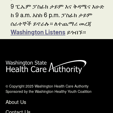
9 ፒ.ኤም ፓስፊክ ታይም እና ቅዳሜና እሁድ
ከ 9 a.m. እስከ 6 p.m. ፓስፊክ ታይም
ሰራተኞች ይኖራሉ። ለተጨማሪ መረጃ
Washington Listens
ይጎብኙ።
© Copyright 2025 Washington Health Care Authority
Sponsored by the Washington Healthy Youth Coalition
About Us
Contact Us