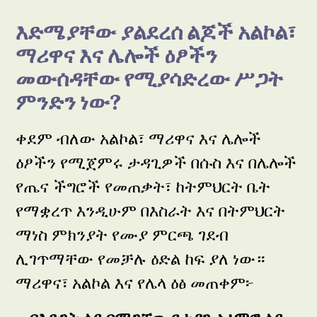
እድሜያቸው ያልደረሰ ልጆች አልኮል፣
ማሪዋና እና ሌሎች ዕፆችን
መውሰዳቸው የሚያሳድረው ሥጋት
ምንድን ነው?
ቀደም ብለው አልኮል፣ ማሪዋና እና ሌሎች
ዕፆችን የሚጀምሩ ታዳጊዎች በሱስ እና በሌሎች
የጤና ችግሮች የመጠቃት፣ ከትምህርት ቤት
የማቋረጥ እንዲሁም በእስራት እና በትምህርት
ማነስ ምክንያት የሙያ ምርጫ ገደብ
ሊገጥማቸው የመቻሉ ዕድል ከፍ ያለ ነው።
ማሪዋና፣ አልኮል እና የሌላ ዕፅ መጠቀም፦