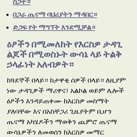
ስጋት።
በጋራ ጤናማ ባህሪያትን ማዳበር።
ድጋፍ የት ማግኘት እንደሚቻል።
ዕፆችን በሚመለከት የእርስዎ ታዳጊ
ልጆች በሚወስኑት ውሳኔ ላይ ትልቅ
ኃላፊነት አለብዎት።
ከጓደኞች በላይ። ከታዋቂ ሰዎች በላይ። ለዚያም
ነው ታዳጊዎች ማሪዋና፣ አልኮል ወይም ሌሎች
ዕፆችን እንዳይጠቀሙ ከእርስዎ መስማት
ያለባቸው እና በአስቸጋሪ ጊዜያትም ቢሆን
ጤናማ አካሄዶችን ማወቅን ጨምሮ ጤናማ
ውሳኔዎችን ለመወሰን ከእርስዎ መማር