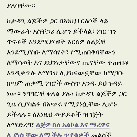
ያለባቸው።
ከታዳጊ ልጆችዎ ጋር በእነዚህ ርዕሶች ላይ
ማውራት አስቸጋሪ ሊሆን ይችላል፣ ነገር ግን
ጥናቶች እንደሚያሳዩት እርስዎ ለልጆቹ
እንደሚያስቡ ለማሳየት፣ የሚጠበቅባቸውን
ለማሳወቅ እና ደህንነታቸውና ጤናቸው ተጠብቆ
እንዲቀጥሉ ለማገዝ ሊያከናውኗቸው ከሚገቡ
በጣም ጠቃሚ ነገሮች ውስጥ አንዱ ይህ ጉዳይ
ነው። ንግግሮቹ ቀለል ያሉ፣ ከታዳጊ ልጆችዎ ጋር
ጊዜ ሲያሳልፉ በአጭሩ የሚያነሷቸው ሊሆኑ
ይችላሉ። ለእነዚህ ውይይቶች ዝግጅት
ለማድረግ፣
ልጅዎ ስለ አልኮል እና ማሪዋና
ሊያነሷቸው ለሚችሉ ጥያቄዎች
መልሶች