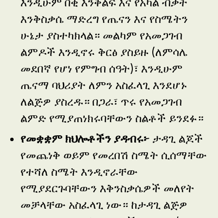
እንዲሁም በቂ እንቅልፍ እና የአካል ብቃት
እንቅስቃሴ ማድረግ የጤናን እና የስሜትን
ሁኔታ ያስተካክላል። መልካም የአመጋገብ
ልምዶች እንዲኖሩ ቅርፅ ያስይዙ (ለምሳሌ
መደበኛ የሆነ የምግብ ሰዓት)፣ እንዲሁም
ጤናማ ባህሪያት ለምን አስፈላጊ እንደሆኑ
ለልጅዎ ያስረዱ። በጋራ፣ ጥሩ የአመጋገብ
ልምድ የሚያጠነክሩባቸውን ስልቶች ይንደፉ።
የመቋቋም ክህሎቶችን ያዳብሩ፦
ታዳጊ ልጆች
የመጨነቅ ወይም የመረበሽ ስሜት ሲሰማቸው
የተሻለ ስሜት እንዲኖራቸው
የሚያደርጉባቸውን እቅንስቃሴዎች መለየት
መቻላቸው አስፈላጊ ነው። ከታዳጊ ልጅዎ