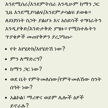
እንደሚሰራ/እንደምትሰራ እንዲሁም ከማን ጋር
ጊዜ እንደሚያሳልፍ/እንደምታሳልፍ ይወቁ።
ለደህንነት ስጋት ያልሆኑ እና አስደሳች ተግባራትን
እንዲያቅድ/እንድታቅድ ያግዙ። የሚከተሉትን
ጥያቄዎች መጠየቅዎን ያረጋግጡ፦
የት እየሄድክ/እየሄድሽ ነው?
ምን ለማድረግ?
ከማን ጋር ነው?
ወደ ቤት የምትመለሰው/የምትመለሽው ስንት
ሰዓት ነው?
አልኮል፣ ማሪዋና ወይም ሌሎች ዕፆች
ይኖራሉ?